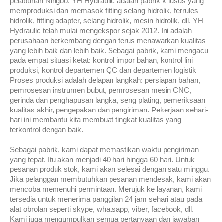
pelabuhan Ningbo. YH Hydraulic adalah pabrik khusus yang
memproduksi dan memasok fitting selang hidrolik, ferrules
hidrolik, fitting adapter, selang hidrolik, mesin hidrolik, dll. YH
Hydraulic telah mulai mengekspor sejak 2012. Ini adalah
perusahaan berkembang dengan terus menawarkan kualitas
yang lebih baik dan lebih baik. Sebagai pabrik, kami mengacu
pada empat situasi ketat: kontrol impor bahan, kontrol lini
produksi, kontrol departemen QC dan departemen logistik
Proses produksi adalah delapan langkah: persiapan bahan,
pemrosesan instrumen bubut, pemrosesan mesin CNC,
gerinda dan penghapusan langka, seng plating, pemeriksaan
kualitas akhir, pengepakan dan pengiriman. Pekerjaan sehari-
hari ini membantu kita membuat tingkat kualitas yang
terkontrol dengan baik.
Sebagai pabrik, kami dapat memastikan waktu pengiriman
yang tepat. Itu akan menjadi 40 hari hingga 60 hari. Untuk
pesanan produk stok, kami akan selesai dengan satu minggu.
Jika pelanggan membutuhkan pesanan mendesak, kami akan
mencoba memenuhi permintaan. Merujuk ke layanan, kami
tersedia untuk menerima panggilan 24 jam sehari atau pada
alat obrolan seperti skype, whatsapp, viber, facebook, dll.
Kami juga mengumpulkan semua pertanyaan dan jawaban